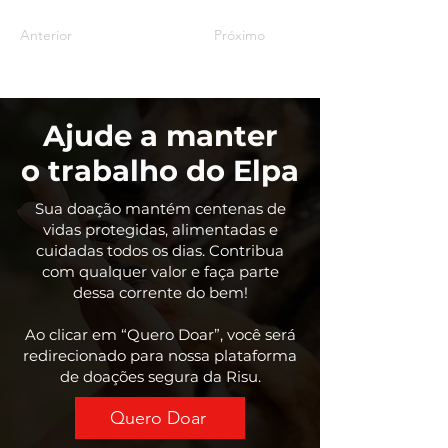
Anterior
Próximo
Ajude a manter
o trabalho do Elpa
Sua doação mantém centenas de
vidas protegidas, alimentadas e
cuidadas todos os dias. Contribua
com qualquer valor e faça parte
dessa corrente do bem!
Ao clicar em “Quero Doar”, você será
redirecionado para nossa plataforma
de doações segura da Risu.
Quero Doar