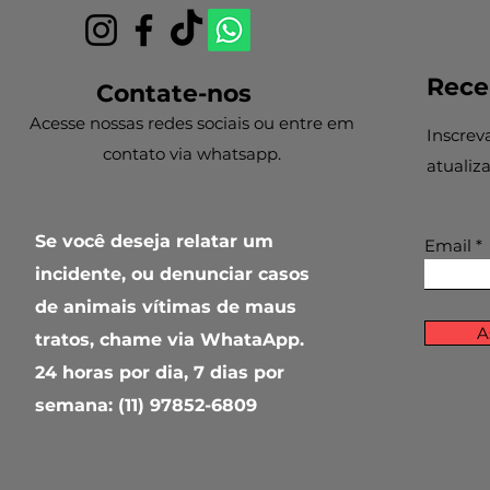
Rece
Contate-nos
Acesse nossas redes sociais ou entre em
Inscrev
contato via whatsapp.
atualiz
Se você deseja relatar um
Email
incidente, ou denunciar casos
de animais vítimas de maus
A
tratos, chame via WhataApp.
24 horas por dia, 7 dias por
semana: (11) 97852-6809