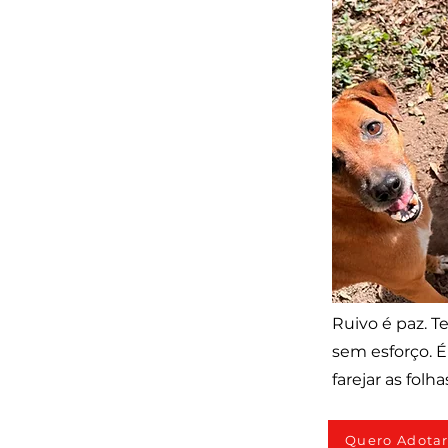
Ruivo é paz. 
sem esforço. É
farejar as folh
Quero Adota