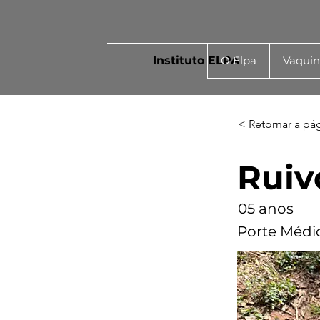
Instituto ELPA
O Elpa
Vaqui
< Retornar a pá
Ruiv
05 anos
Porte Médi