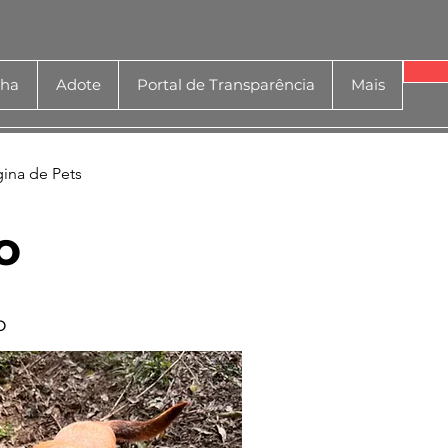
nha
Adote
Portal de Transparência
Mais
gina de Pets
o
o