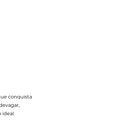
que conquista
 devagar,
 ideal.