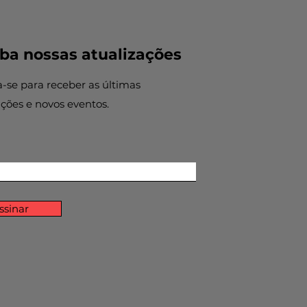
ba nossas atualizações
a-se para receber as últimas
ações e novos eventos.
ssinar