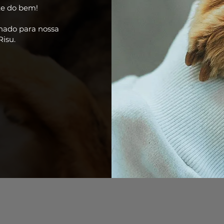
nte do bem!
onado para nossa
isu.