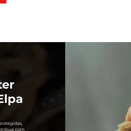
ter
Elpa
rotegidas,
ntribua com