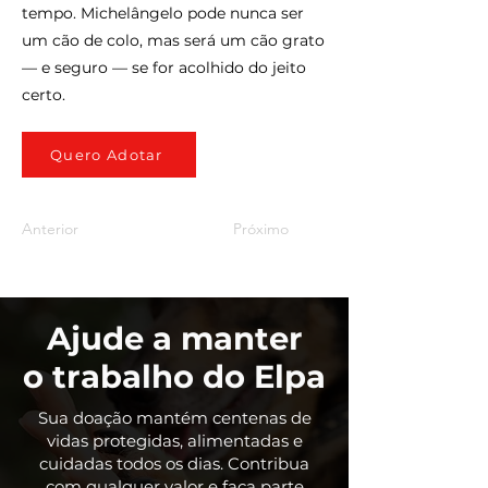
tempo. Michelângelo pode nunca ser
um cão de colo, mas será um cão grato
— e seguro — se for acolhido do jeito
certo.
Quero Adotar
Anterior
Próximo
Ajude a manter
o trabalho do Elpa
Sua doação mantém centenas de
vidas protegidas, alimentadas e
cuidadas todos os dias. Contribua
com qualquer valor e faça parte