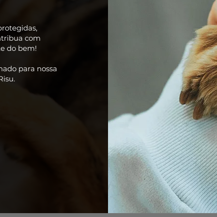
rotegidas,
ntribua com
nte do bem!
onado para nossa
isu.