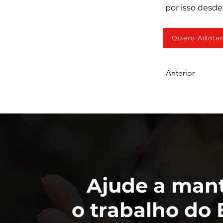
por isso desd
Quero Adota
Anterior
Ajude a man
o trabalho do 