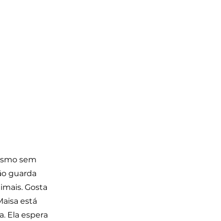
mesmo sem
ão guarda
imais. Gosta
Maisa está
. Ela espera