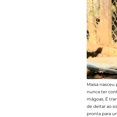
Maisa nasceu 
nunca ter con
mágoas. É tra
de deitar ao s
pronta para um