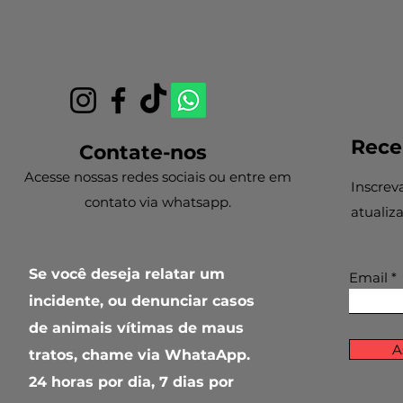
Rece
Contate-nos
Acesse nossas redes sociais ou entre em
Inscrev
contato via whatsapp.
atualiz
Se você deseja relatar um
Email
incidente, ou denunciar casos
de animais vítimas de maus
A
tratos, chame via WhataApp.
24 horas por dia, 7 dias por