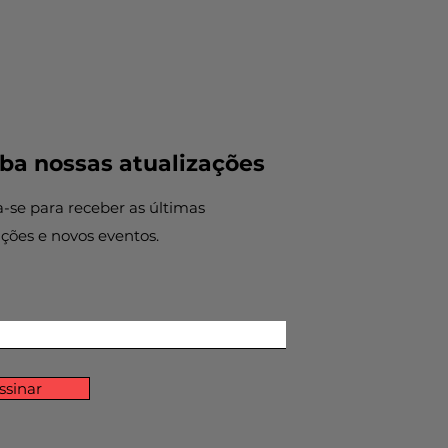
ba nossas atualizações
a-se para receber as últimas
ações e novos eventos.
ssinar