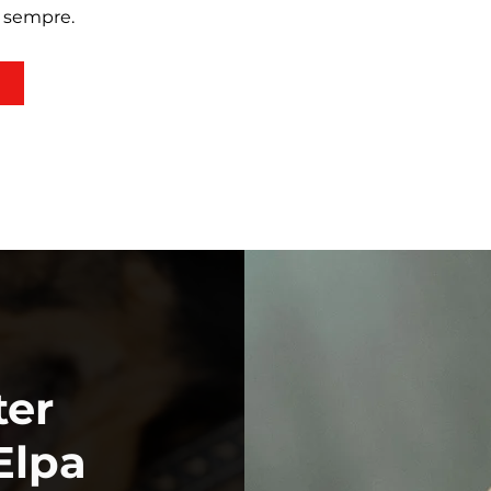
e sempre.
r
ter
Elpa