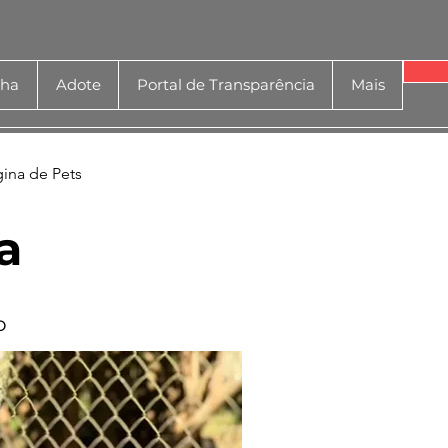
nha
Adote
Portal de Transparência
Mais
gina de Pets
a
o