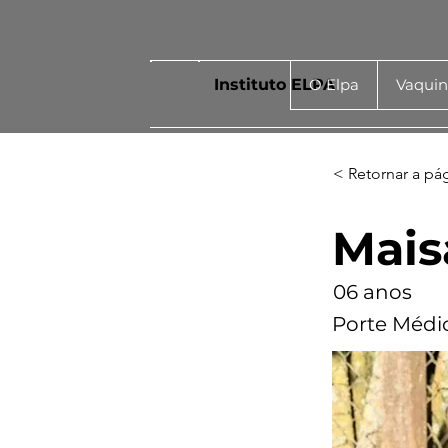
Instituto ELPA
O Elpa
Vaqui
< Retornar a pá
Mais
06 anos
Porte Médi