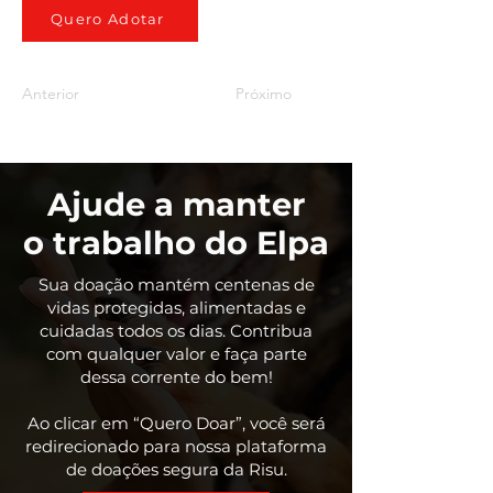
Quero Adotar
Anterior
Próximo
Ajude a manter
o trabalho do Elpa
Sua doação mantém centenas de
vidas protegidas, alimentadas e
cuidadas todos os dias. Contribua
com qualquer valor e faça parte
dessa corrente do bem!
Ao clicar em “Quero Doar”, você será
redirecionado para nossa plataforma
de doações segura da Risu.