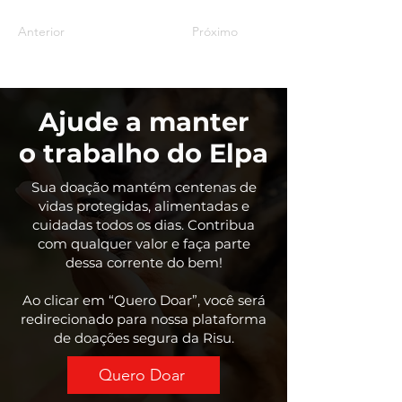
Anterior
Próximo
Ajude a manter
o trabalho do Elpa
Sua doação mantém centenas de
vidas protegidas, alimentadas e
cuidadas todos os dias. Contribua
com qualquer valor e faça parte
dessa corrente do bem!
Ao clicar em “Quero Doar”, você será
redirecionado para nossa plataforma
de doações segura da Risu.
Quero Doar