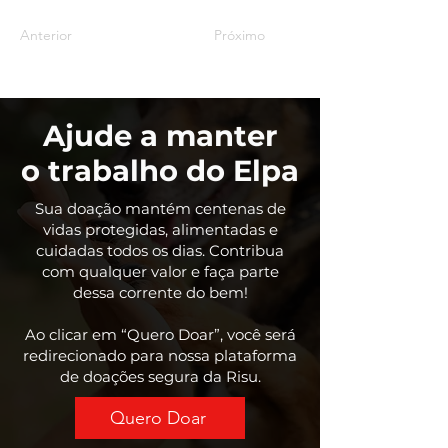
Anterior
Próximo
Ajude a manter
o trabalho do Elpa
Sua doação mantém centenas de
vidas protegidas, alimentadas e
cuidadas todos os dias. Contribua
com qualquer valor e faça parte
dessa corrente do bem!
Ao clicar em “Quero Doar”, você será
redirecionado para nossa plataforma
de doações segura da Risu.
Quero Doar