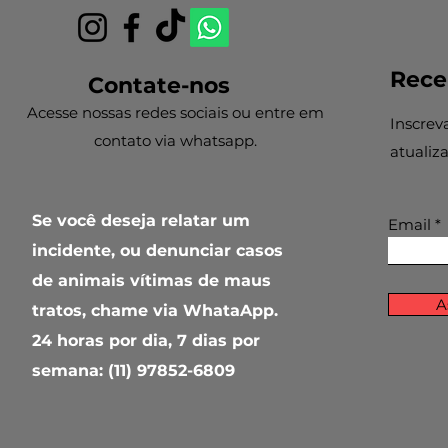
Rece
Contate-nos
Acesse nossas redes sociais ou entre em
Inscrev
contato via whatsapp.
atualiz
Se você deseja relatar um
Email
incidente, ou denunciar casos
de animais vítimas de maus
A
tratos, chame via WhataApp.
24 horas por dia, 7 dias por
semana: (11) 97852-6809