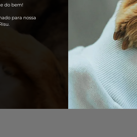
nte do bem!
onado para nossa
isu.