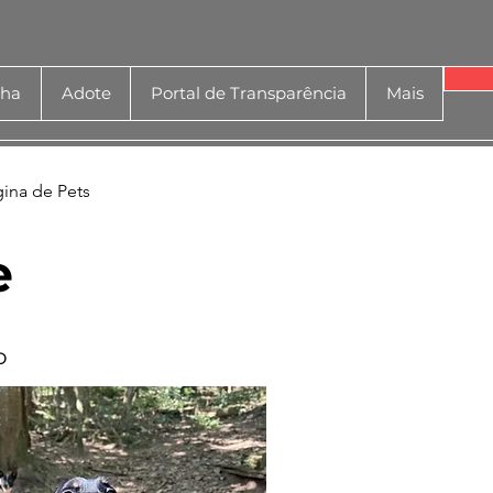
nha
Adote
Portal de Transparência
Mais
gina de Pets
e
o