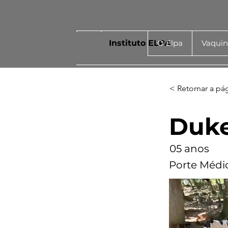
Instituto ELPA
O Elpa
Vaqui
< Retornar a pá
Duk
05 anos
Porte Médi