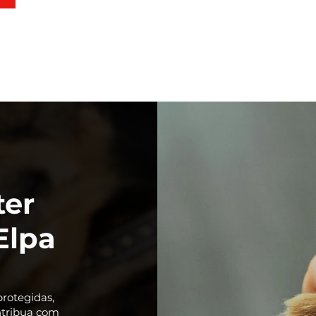
ter
Elpa
rotegidas,
ntribua com