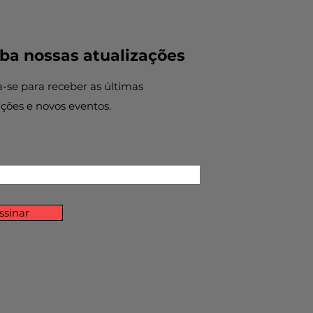
ba nossas atualizações
a-se para receber as últimas
ações e novos eventos.
ssinar