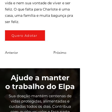
vida e nem sua vontade de viver e ser
feliz. O que falta para Charlote é uma
casa, uma família e muita bagunça pra
ser feliz.
Quero Adotar
Anterior
Próximo
Ajude a manter
o trabalho do Elpa
Sua doação mantém centenas de
vidas protegidas, alimentadas e
cuidadas todos os dias. Contribua
com qualquer valor e faça parte