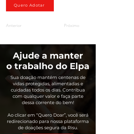
Quero Adotar
Anterior
Próximo
Ajude a manter
o trabalho do Elpa
Sua doação mantém centenas de
vidas protegidas, alimentadas e
cuidadas todos os dias. Contribua
com qualquer valor e faça parte
dessa corrente do bem!
Ao clicar em “Quero Doar”, você será
redirecionado para nossa plataforma
de doações segura da Risu.